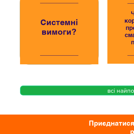
ко
Системні
пр
вимоги?
см
всі найп
Приєднатися