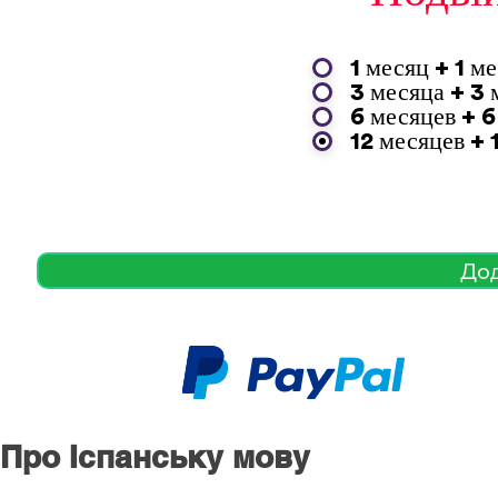
1 месяц + 1 м
3 месяца + 3 
6 месяцев + 6
12 месяцев + 
Дод
Про Іспанську мову