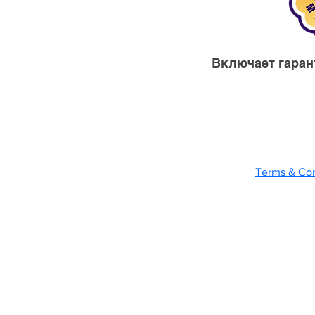
Включает гаран
© 2026 uTal
Terms & Con